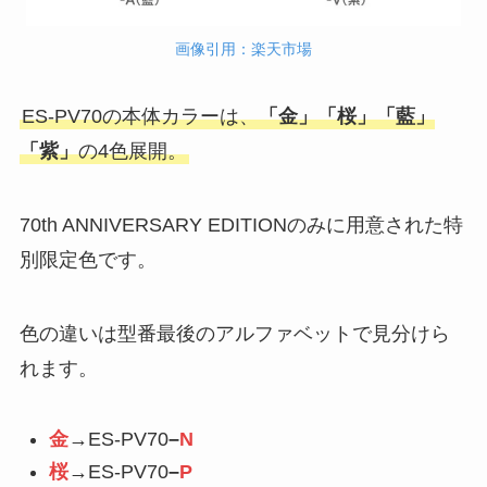
画像引用：楽天市場
ES-PV70の本体カラーは、
「金」「桜」「藍」
「紫」
の4色展開。
70th ANNIVERSARY EDITIONのみに用意された特
別限定色です。
色の違いは型番最後のアルファベットで見分けら
れます。
金
→ES-PV70
–
N
桜
→ES-PV70
–
P