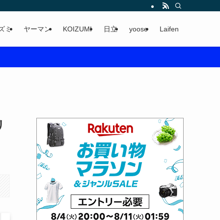
ズミ
ヤーマン
KOIZUMI
日立
yoose
Laifen
リ