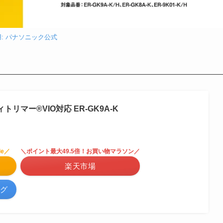
: パナソニック公式
リマー®VIO対応 ER-GK9A-K
e／
＼ポイント最大49.5倍！お買い物マラソン／
楽天市場
ング