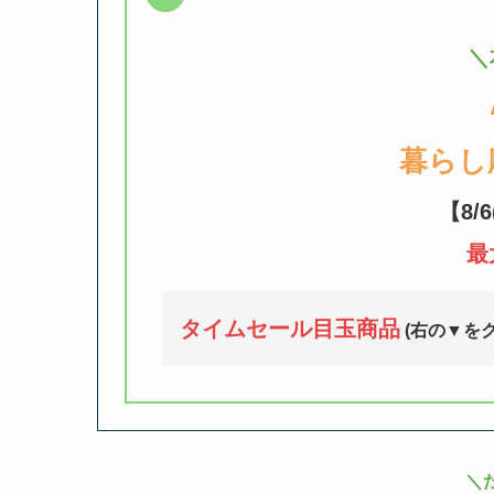
＼
暮らし
【8/
最
タイムセール目玉商品
(右の▼を
＼