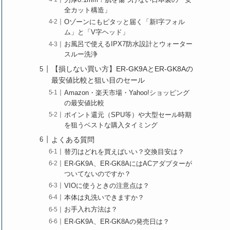
刃厚0.1mm！肌を傷つけない日本製の「安
全カット構造」
Oゾーンにもピタッと届く「新I字フォル
ム」と「V字ヘッド」
お風呂で使えるIPX7防水設計とウォーター
スルー洗浄
【損しない買い方】ER-GK9AとER-GK8Aの
最安値比較と狙い目のセール
Amazon・楽天市場・Yahoo!ショッピング
の最安値比較
ポイント還元（SPU等）や大型セール時期
を狙うベストな購入タイミング
よくある質問
替刃はどれを買えばいい？交換目安は？
ER-GK9A、ER-GK8AにはACアダプターが
ついてないのですか？
VIOに使うときの注意点は？
本体は丸洗いできますか？
お手入れ方法は？
ER-GK9A、ER-GK8Aの発売日は？