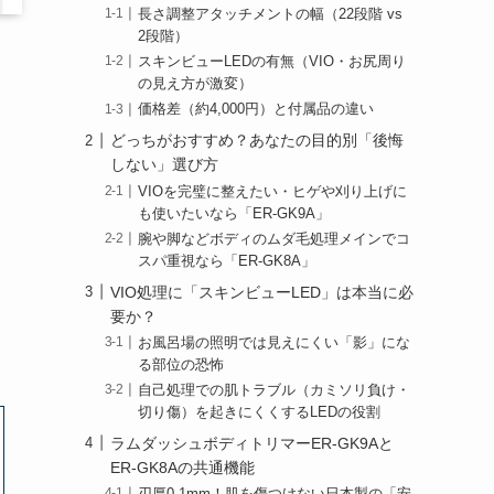
長さ調整アタッチメントの幅（22段階 vs
2段階）
スキンビューLEDの有無（VIO・お尻周り
の見え方が激変）
価格差（約4,000円）と付属品の違い
どっちがおすすめ？あなたの目的別「後悔
しない」選び方
VIOを完璧に整えたい・ヒゲや刈り上げに
も使いたいなら「ER-GK9A」
腕や脚などボディのムダ毛処理メインでコ
スパ重視なら「ER-GK8A」
VIO処理に「スキンビューLED」は本当に必
要か？
お風呂場の照明では見えにくい「影」にな
る部位の恐怖
自己処理での肌トラブル（カミソリ負け・
切り傷）を起きにくくするLEDの役割
ラムダッシュボディトリマーER-GK9Aと
ER-GK8Aの共通機能