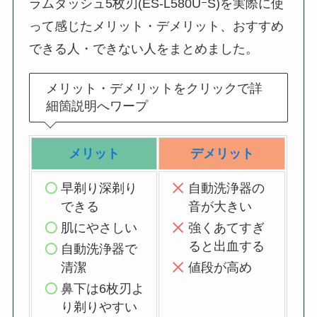
ラムダッシュ5枚刃(ES-L580UｰS)を実際に使
って感じたメリット・デメリット、おすすめ
できる人・できない人をまとめました。
メリット・デメリットをクリックで詳
細箇説明へワープ
メリット
デメリット
早剃り深剃り
自動洗浄器の
できる
音が大きい
肌にやさしい
強くあてすぎ
ると出血する
自動洗浄器で
清潔
値段が高め
鼻下は6枚刃よ
り剃りやすい