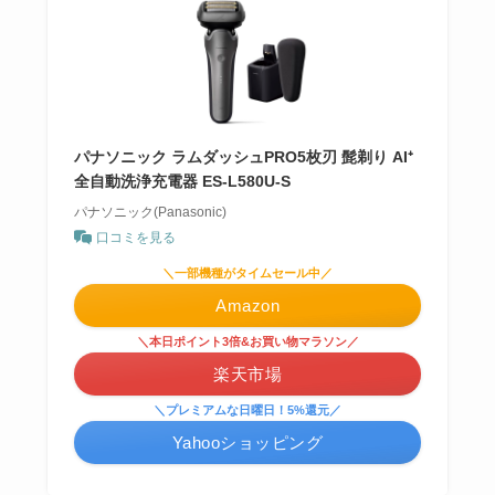
パナソニック ラムダッシュPRO5枚刃 髭剃り AI⁺
全自動洗浄充電器 ES-L580U-S
パナソニック(Panasonic)
口コミを見る
＼一部機種がタイムセール中／
Amazon
＼本日ポイント3倍&お買い物マラソン／
楽天市場
＼プレミアムな日曜日！5%還元／
Yahooショッピング