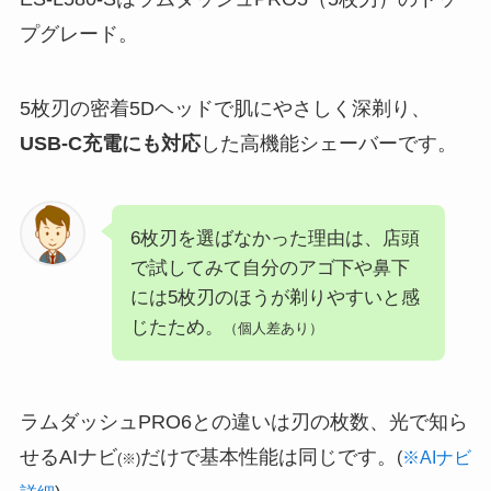
プグレード。
5枚刃の密着5Dヘッドで肌にやさしく深剃り、
USB-C充電にも対応
した高機能シェーバーです。
6枚刃を選ばなかった理由は、店頭
で試してみて自分のアゴ下や鼻下
には5枚刃のほうが剃りやすいと感
じたため。
（個人差あり）
ラムダッシュPRO6との違いは刃の枚数、光で知ら
せるAIナビ
だけで基本性能は同じです。
(
※AIナビ
(※)