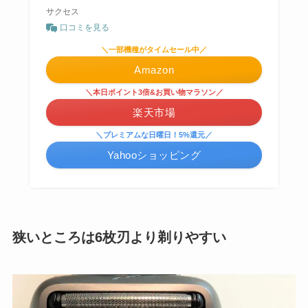
サクセス
口コミを見る
＼一部機種がタイムセール中／
Amazon
＼本日ポイント3倍&お買い物マラソン／
楽天市場
＼プレミアムな日曜日！5%還元／
Yahooショッピング
狭いところは6枚刃より剃りやすい