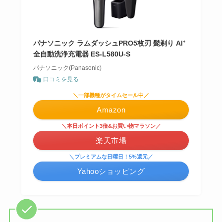
パナソニック ラムダッシュPRO5枚刃 髭剃り AI⁺
全自動洗浄充電器 ES-L580U-S
パナソニック(Panasonic)
口コミを見る
＼一部機種がタイムセール中／
Amazon
＼本日ポイント3倍&お買い物マラソン／
楽天市場
＼プレミアムな日曜日！5%還元／
Yahooショッピング